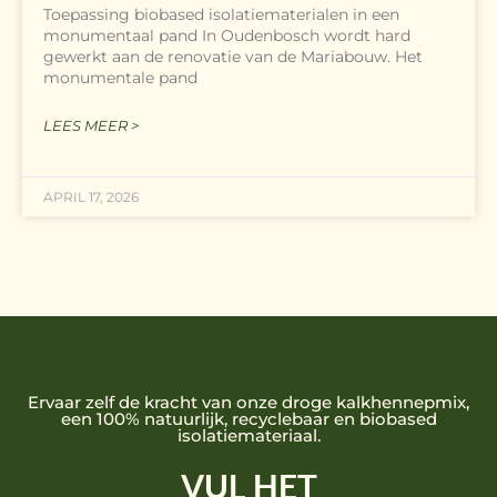
Toepassing biobased isolatiematerialen in een
monumentaal pand In Oudenbosch wordt hard
gewerkt aan de renovatie van de Mariabouw. Het
monumentale pand
LEES MEER >
APRIL 17, 2026
Ervaar zelf de kracht van onze droge kalkhennepmix,
een 100% natuurlijk, recyclebaar en biobased
isolatiemateriaal.
VUL HET