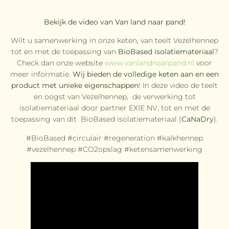
Bekijk de video van Van land naar pand!
Wilt u samenwerking in onze keten, van teelt Vezelhennep
tot en met de toepassing van
BioBased isolatiemateriaal
?
Check dan onze website
www.vanlandnaarpand.nl
voor
meer informatie.
Wij bieden de volledige keten aan en een
product met unieke eigenschappen
! In deze video de teelt
en oogst van Vezelhennep, de verwerking tot
isolatiemateriaal door partner EXIE NV, tot en met de
toepassing van dit BioBased isolatiemateriaal (
CaNaDry
).
#BioBased #circulair #regeneration #kalkhennep
#vezelhennep #CO2opslag #ketensamenwerking